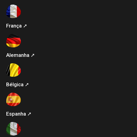
França ➚
Alemanha ➚
Bélgica ➚
Espanha ➚