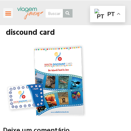
PT
Roteiros Personalizados
discound card
Deixe um comentário