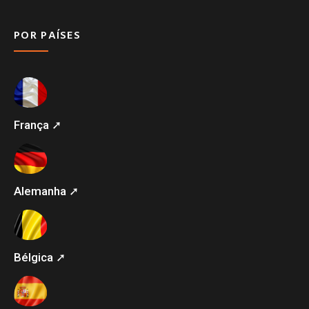
POR PAÍSES
França ➚
Alemanha ➚
Bélgica ➚