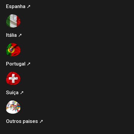
Espanha ➚
Itália ➚
Portugal ➚
Suíça ➚
Outros paises ➚