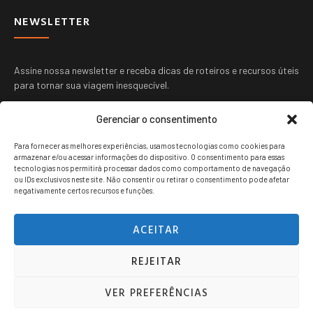
NEWSLETTER
Assine nossa newsletter e receba dicas de roteiros e recursos úteis
para tornar sua viagem inesquecível.
Gerenciar o consentimento
Para fornecer as melhores experiências, usamos tecnologias como cookies para
armazenar e/ou acessar informações do dispositivo. O consentimento para essas
tecnologias nos permitirá processar dados como comportamento de navegação
ou IDs exclusivos neste site. Não consentir ou retirar o consentimento pode afetar
ENVIAR
negativamente certos recursos e funções.
ACEITAR
REJEITAR
Viagem jovem copyright © 2024. Todos os direitos reservados.
VER PREFERÊNCIAS
POLITICA DE PRIVACIDADE
TERMOS DE USO
CONTATO