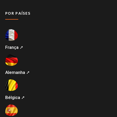
POR PAÍSES
França ➚
Alemanha ➚
Bélgica ➚