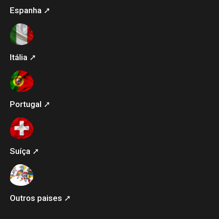
Espanha ➚
Itália ➚
Portugal ➚
Suíça ➚
Outros paises ➚