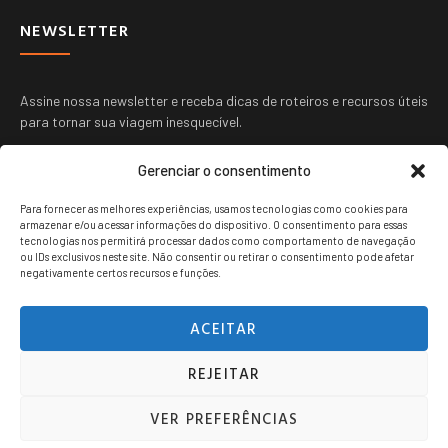
NEWSLETTER
Assine nossa newsletter e receba dicas de roteiros e recursos úteis
para tornar sua viagem inesquecível.
Gerenciar o consentimento
Para fornecer as melhores experiências, usamos tecnologias como cookies para
armazenar e/ou acessar informações do dispositivo. O consentimento para essas
tecnologias nos permitirá processar dados como comportamento de navegação
ou IDs exclusivos neste site. Não consentir ou retirar o consentimento pode afetar
ENVIAR
negativamente certos recursos e funções.
ACEITAR
REJEITAR
Viagem jovem copyright © 2024. Todos os direitos reservados.
VER PREFERÊNCIAS
POLITICA DE PRIVACIDADE
TERMOS DE USO
CONTATO