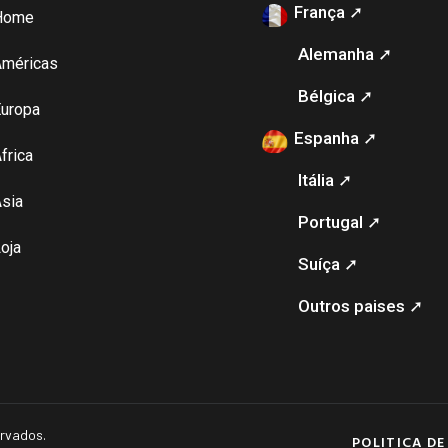
França ➚
Home
Alemanha ➚
Américas
Bélgica ➚
uropa
Espanha ➚
frica
Itália ➚
sia
Portugal ➚
oja
Suíça ➚
Outros paises ➚
ervados.
POLITICA DE