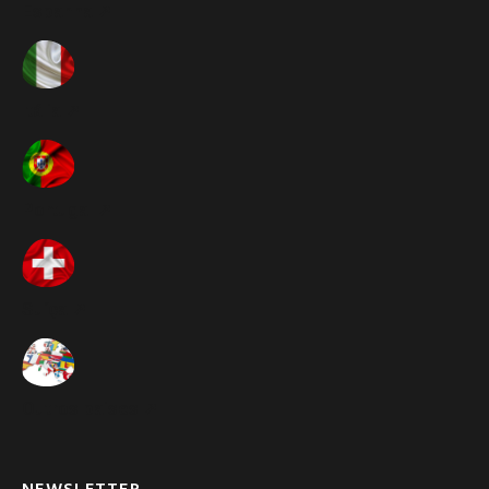
Espanha ➚
Itália ➚
Portugal ➚
Suíça ➚
Outros paises ➚
NEWSLETTER