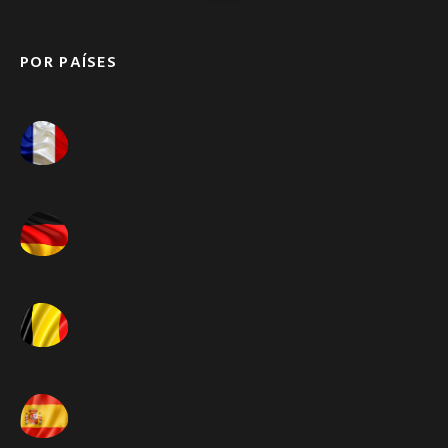
POR PAÍSES
França ➚
Alemanha ➚
Bélgica ➚