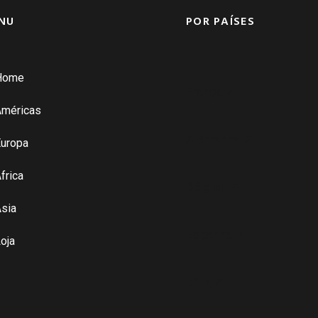
NU
POR PAÍSES
Home
França ➚
Américas
Alemanha ➚
uropa
frica
Bélgica ➚
sia
Espanha ➚
oja
Itália ➚