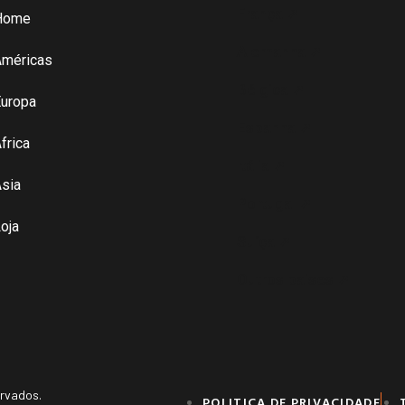
França ➚
Home
Alemanha ➚
Américas
Bélgica ➚
uropa
Espanha ➚
frica
Itália ➚
sia
Portugal ➚
oja
Suíça ➚
Outros paises ➚
ervados.
POLITICA DE PRIVACIDADE