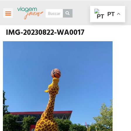
PT
Roteiros Personalizados
IMG-20230822-WA0017