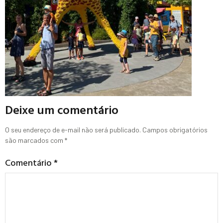
Deixe um comentário
O seu endereço de e-mail não será publicado.
Campos obrigatórios
são marcados com
*
Comentário
*