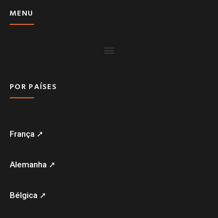
MENU
POR PAÍSES
França ➚
Alemanha ➚
Bélgica ➚