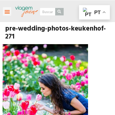
PT
Roteiros Personalizados
pre-wedding-photos-keukenhof-
271