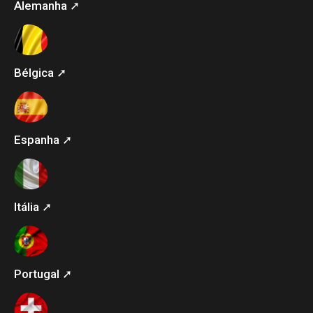
Alemanha ➚
Bélgica ➚
Espanha ➚
Itália ➚
Portugal ➚