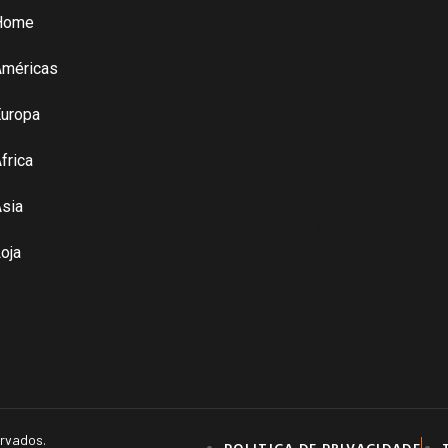
França ➚
Home
Alemanha ➚
Américas
Bélgica ➚
uropa
Espanha ➚
frica
Itália ➚
sia
Portugal ➚
oja
Suíça ➚
Outros paises ➚
ervados.
POLITICA DE PRIVACIDADE