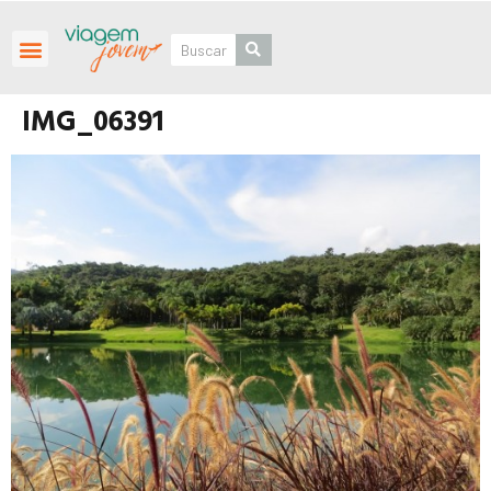
Roteiros Personalizados
IMG_06391