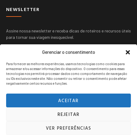
NEWSLETTER
Assine nossa newsletter e receba dicas de roteiros e recursos úteis
para tornar sua viagem inesquecível.
Gerenciar o consentimento
Para fornecer as melhores experiências, usamos tecnologias como cookies para
armazenar e/ou acessar informações do dispositivo. O consentimento para essas
tecnologias nos permitirá processar dados como comportamento de navegação
ou IDs exclusivos neste site. Não consentir ou retirar o consentimento pode afetar
ENVIAR
negativamente certos recursos e funções.
ACEITAR
REJEITAR
Viagem jovem copyright © 2024. Todos os direitos reservados.
VER PREFERÊNCIAS
POLITICA DE PRIVACIDADE
TERMOS DE USO
CONTATO