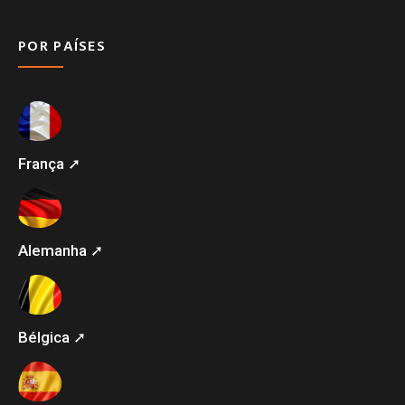
POR PAÍSES
França ➚
Alemanha ➚
Bélgica ➚