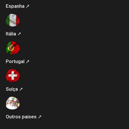
Espanha ➚
Itália ➚
Portugal ➚
Suíça ➚
Outros paises ➚