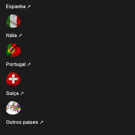
Espanha ➚
Itália ➚
Portugal ➚
Suíça ➚
Outros paises ➚