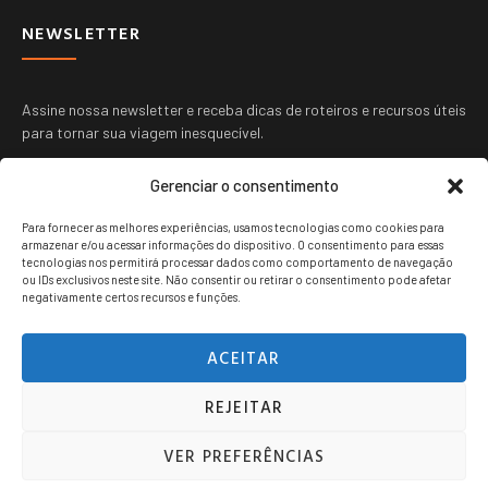
NEWSLETTER
Assine nossa newsletter e receba dicas de roteiros e recursos úteis
para tornar sua viagem inesquecível.
Gerenciar o consentimento
Para fornecer as melhores experiências, usamos tecnologias como cookies para
armazenar e/ou acessar informações do dispositivo. O consentimento para essas
tecnologias nos permitirá processar dados como comportamento de navegação
ou IDs exclusivos neste site. Não consentir ou retirar o consentimento pode afetar
ENVIAR
negativamente certos recursos e funções.
ACEITAR
REJEITAR
Viagem jovem copyright © 2024. Todos os direitos reservados.
VER PREFERÊNCIAS
POLITICA DE PRIVACIDADE
TERMOS DE USO
CONTATO