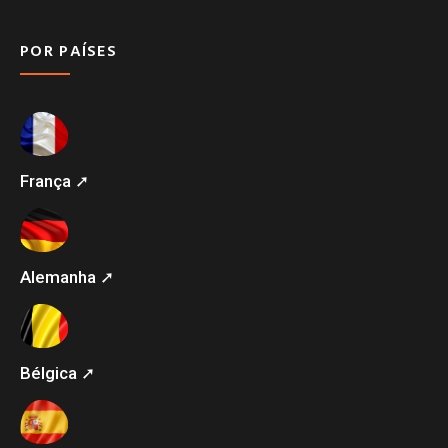
POR PAÍSES
França ➚
Alemanha ➚
Bélgica ➚