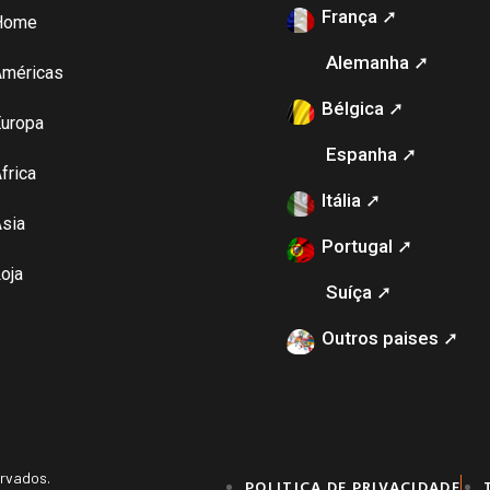
França ➚
Home
Alemanha ➚
Américas
Bélgica ➚
uropa
Espanha ➚
frica
Itália ➚
sia
Portugal ➚
oja
Suíça ➚
Outros paises ➚
ervados.
POLITICA DE PRIVACIDADE