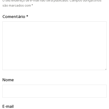
O seu endereço de e-mail não será publicado.
Campos obrigatórios
são marcados com
*
Comentário
*
Nome
E-mail