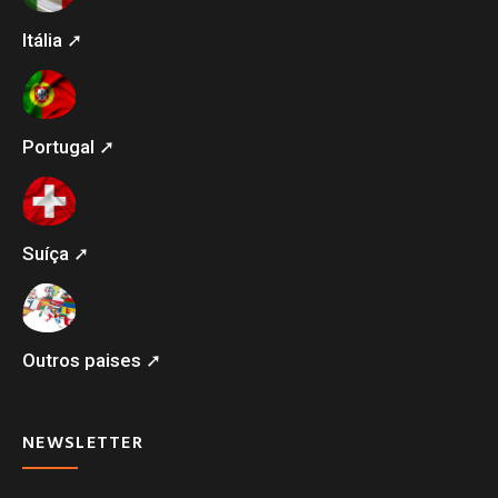
Itália ➚
Portugal ➚
Suíça ➚
Outros paises ➚
NEWSLETTER