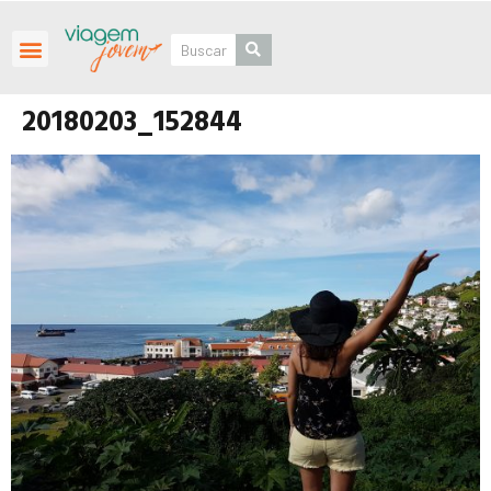
Roteiros Personalizados
20180203_152844