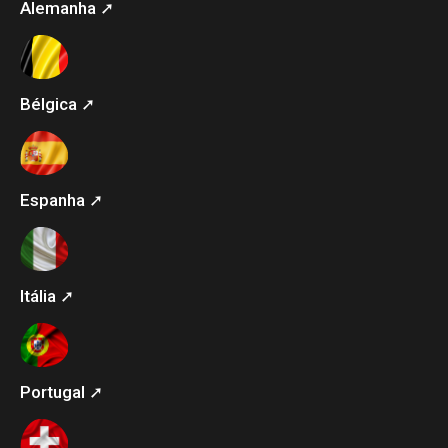
Alemanha ➚
Bélgica ➚
Espanha ➚
Itália ➚
Portugal ➚