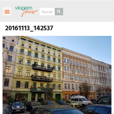
Roteiros Personalizados
20161113_142537