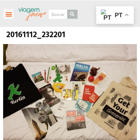
PT
Roteiros Personalizados
20161112_232201