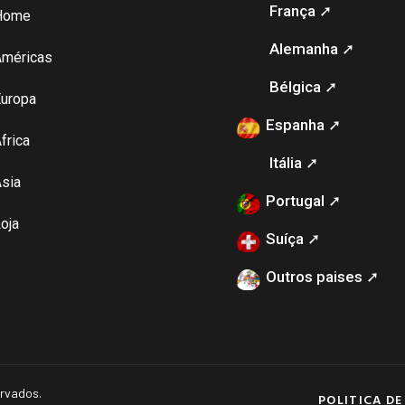
França ➚
Home
Alemanha ➚
Américas
Bélgica ➚
uropa
Espanha ➚
frica
Itália ➚
sia
Portugal ➚
oja
Suíça ➚
Outros paises ➚
ervados.
POLITICA DE