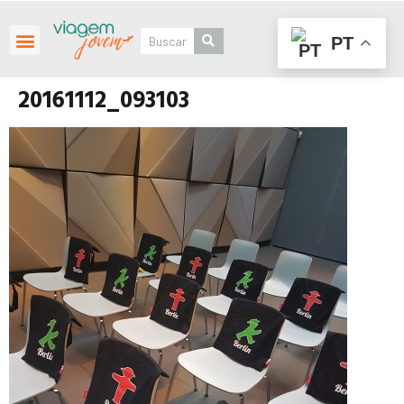
PT
Roteiros Personalizados
20161112_093103