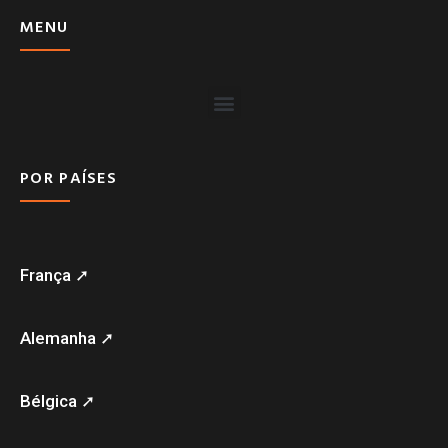
MENU
POR PAÍSES
França ➚
Alemanha ➚
Bélgica ➚