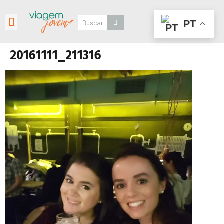
PT
Roteiros Personalizados
20161111_211316