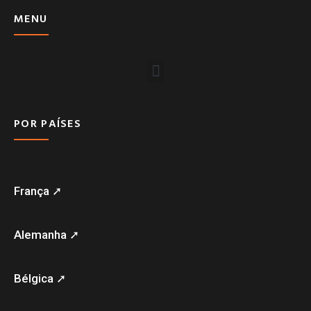
MENU
POR PAÍSES
França ➚
Alemanha ➚
Bélgica ➚