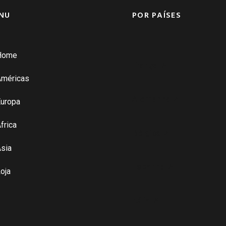
NU
POR PAÍSES
Home
França ➚
Américas
Alemanha ➚
uropa
frica
Bélgica ➚
sia
Espanha ➚
oja
Itália ➚