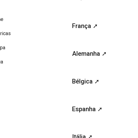
me
França ➚
ricas
opa
Alemanha ➚
ca
Bélgica ➚
Espanha ➚
Itália ➚