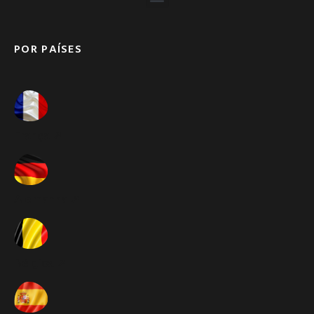
POR PAÍSES
França ➚
Alemanha ➚
Bélgica ➚