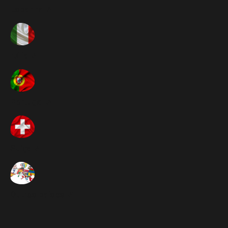
Espanha ➚
Itália ➚
Portugal ➚
Suíça ➚
Outros paises ➚