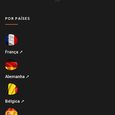
POR PAÍSES
França ➚
Alemanha ➚
Bélgica ➚