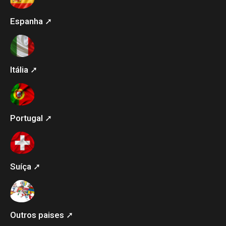
Espanha ➚
Itália ➚
Portugal ➚
Suíça ➚
Outros paises ➚