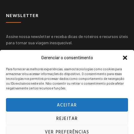
NEWSLETTER
Assine nossa newsletter e receba dicas de roteiros e recursos úteis
para tornar sua viagem inesquecível.
Gerenciar o consentimento
Para fornecer as melhores experiências, usamos tecnologias como cookies para
armazenar e/ou acessar informações do dispositivo. O consentimento para essas
tecnologias nos permitirá processar dados como comportamento de navegação
ou IDs exclusivos neste site. Não consentir ou retirar o consentimento pode afetar
ENVIAR
negativamente certos recursos e funções.
ACEITAR
REJEITAR
Viagem jovem copyright © 2024. Todos os direitos reservados.
VER PREFERÊNCIAS
POLITICA DE PRIVACIDADE
TERMOS DE USO