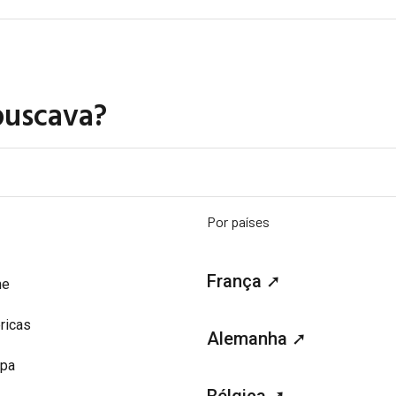
buscava?
Por países
França ➚
me
ricas
Alemanha ➚
opa
Bélgica ➚