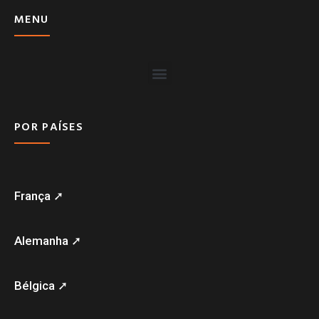
MENU
POR PAÍSES
França ➚
Alemanha ➚
Bélgica ➚