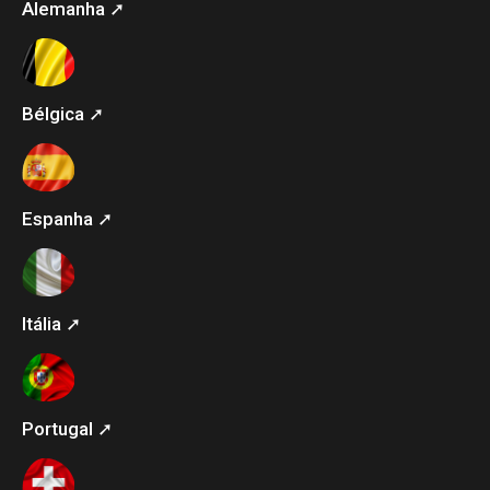
Alemanha ➚
Bélgica ➚
Espanha ➚
Itália ➚
Portugal ➚