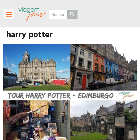
Roteiros Personalizados
harry potter