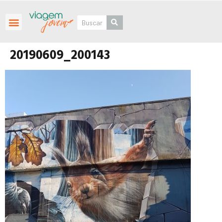
Roteiros Personalizados
20190609_200143