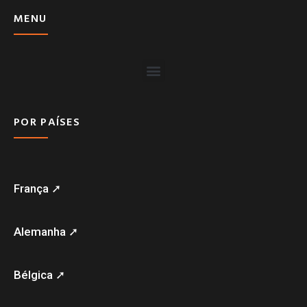
MENU
POR PAÍSES
França ➚
Alemanha ➚
Bélgica ➚