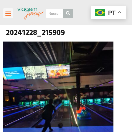
PT
20241228_215909