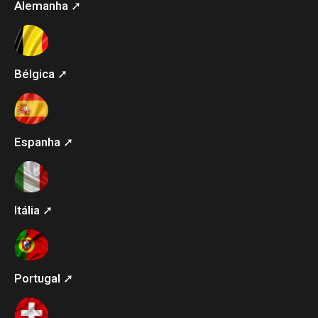
Alemanha ➚
Bélgica ➚
Espanha ➚
Itália ➚
Portugal ➚