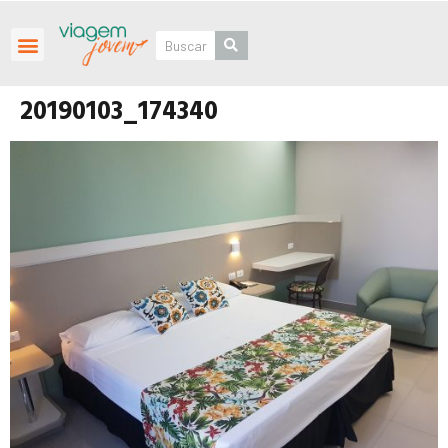
Roteiros Personalizados
20190103_174340