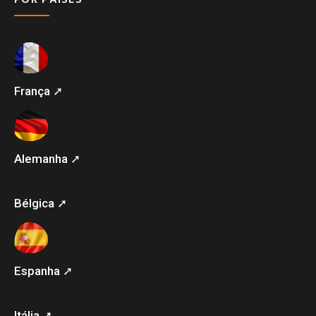
França ➚
Alemanha ➚
Bélgica ➚
Espanha ➚
Itália ➚