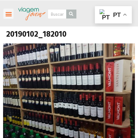
PT
Roteiros Personalizados
20190102_182010