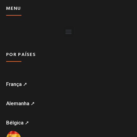
MENU
POR PAÍSES
França ➚
Alemanha ➚
Bélgica ➚