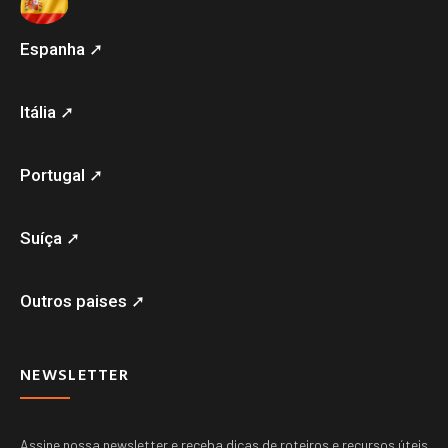
Espanha ➚
Itália ➚
Portugal ➚
Suíça ➚
Outros paises ➚
NEWSLETTER
Assine nossa newsletter e receba dicas de roteiros e recursos úteis