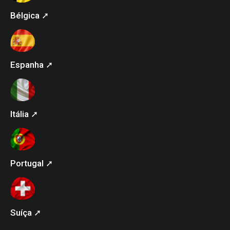
Bélgica ➚
Espanha ➚
Itália ➚
Portugal ➚
Suíça ➚