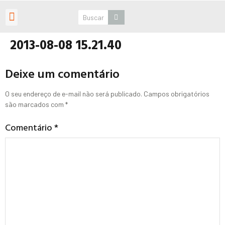
Roteiros Personalizados
2013-08-08 15.21.40
Deixe um comentário
O seu endereço de e-mail não será publicado.
Campos obrigatórios
são marcados com
*
Comentário
*