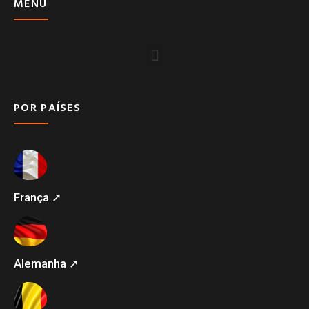
MENU
POR PAÍSES
França ➚
Alemanha ➚