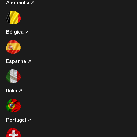
Alemanha ➚
Bélgica ➚
Espanha ➚
Itália ➚
Portugal ➚