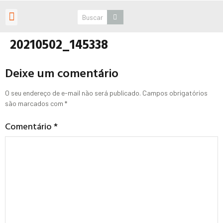
Roteiros Personalizados
20210502_145338
Deixe um comentário
O seu endereço de e-mail não será publicado.
Campos obrigatórios
são marcados com
*
Comentário
*