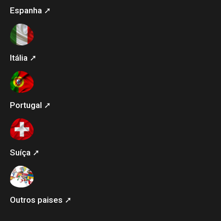
Espanha ➚
Itália ➚
Portugal ➚
Suíça ➚
Outros paises ➚