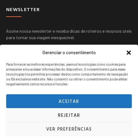
NEWSLETTER
Assine nossa newsletter e receba dicas de roteiros e recursos úteis
para tornar sua viagem inesquecível.
Gerenciar o consentimento
Para fornecer as melhores experiências, usamos tecnologias como cookies para
armazenar e/ou acessar informações do dispositivo. O consentimento para essas
tecnologias nos permitirá processar dados como comportamento de navegação
ou IDs exclusivos neste site. Não consentir ou retirar o consentimento pode afetar
ENVIAR
negativamente certos recursos e funções.
ACEITAR
REJEITAR
Viagem jovem copyright © 2024. Todos os direitos reservados.
VER PREFERÊNCIAS
POLITICA DE PRIVACIDADE
TERMOS DE USO
CONTATO