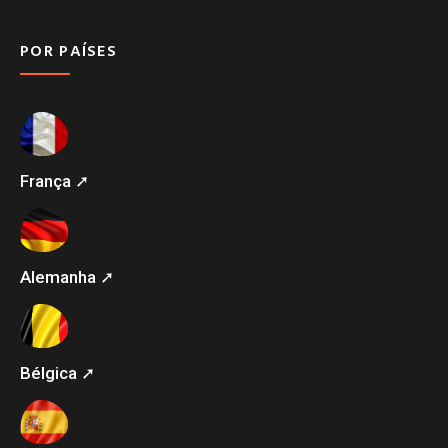
POR PAÍSES
França ➚
Alemanha ➚
Bélgica ➚