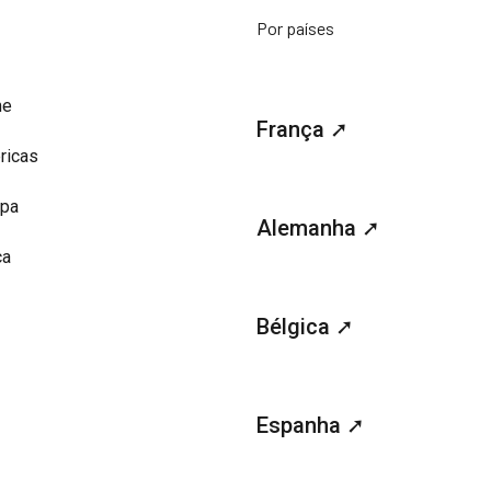
Por países
me
França ➚
ricas
opa
Alemanha ➚
ca
Bélgica ➚
Espanha ➚