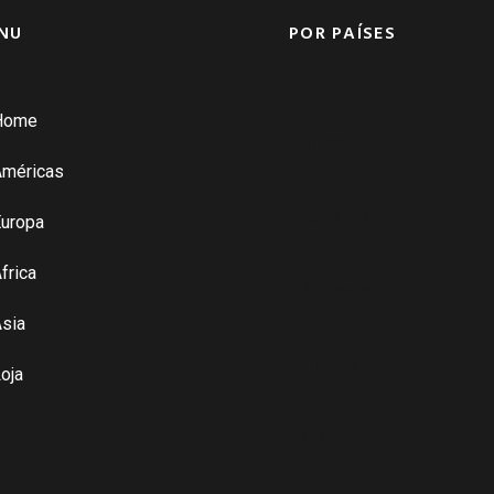
NU
POR PAÍSES
Home
França ➚
Américas
Alemanha ➚
uropa
frica
Bélgica ➚
sia
Espanha ➚
oja
Itália ➚