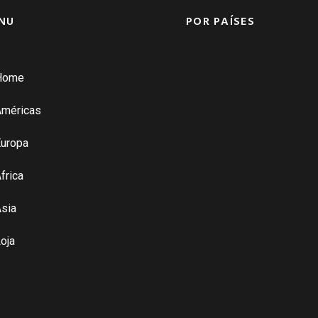
NU
POR PAÍSES
Home
França ➚
Américas
Alemanha ➚
uropa
frica
Bélgica ➚
sia
Espanha ➚
oja
Itália ➚