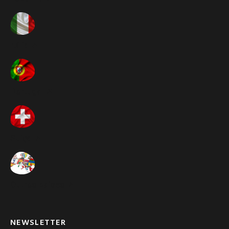
Itália ➚
Portugal ➚
Suíça ➚
Outros paises ➚
NEWSLETTER