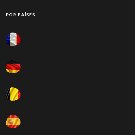
POR PAÍSES
França ➚
Alemanha ➚
Bélgica ➚
Espanha ➚