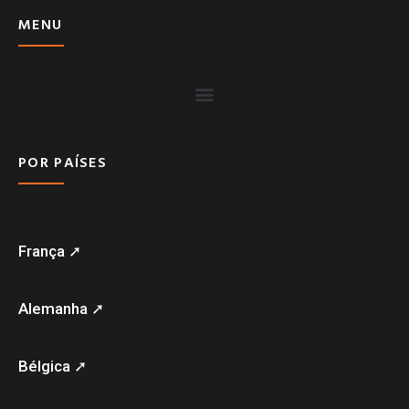
MENU
POR PAÍSES
França ➚
Alemanha ➚
Bélgica ➚