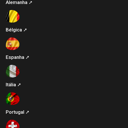
Alemanha ➚
Bélgica ➚
Espanha ➚
Itália ➚
Portugal ➚