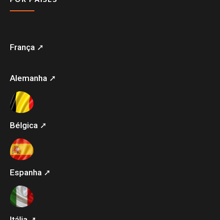
França ➚
Alemanha ➚
Bélgica ➚
Espanha ➚
Itália ➚