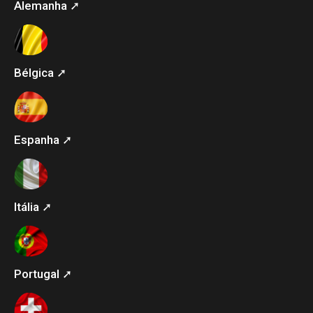
Alemanha ➚
Bélgica ➚
Espanha ➚
Itália ➚
Portugal ➚