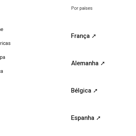
Por países
me
França ➚
ricas
opa
Alemanha ➚
ca
Bélgica ➚
Espanha ➚