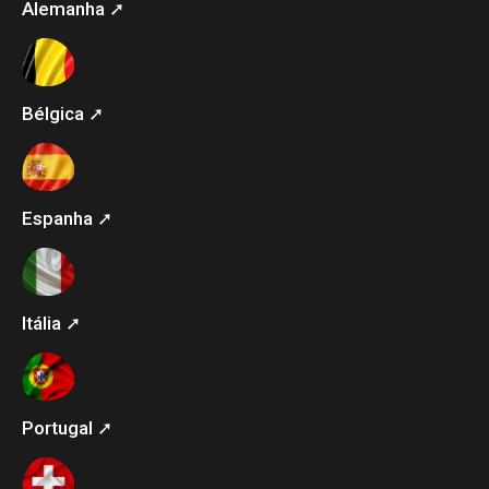
Alemanha ➚
Bélgica ➚
Espanha ➚
Itália ➚
Portugal ➚